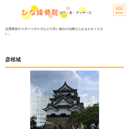
交通事故やスポーツのケガなどの辛い痛みの治療ならおまかせくださ
い。
ホーム
当院について/アクセス
彦根城
よくある質問
ブログ
お問い合わせ