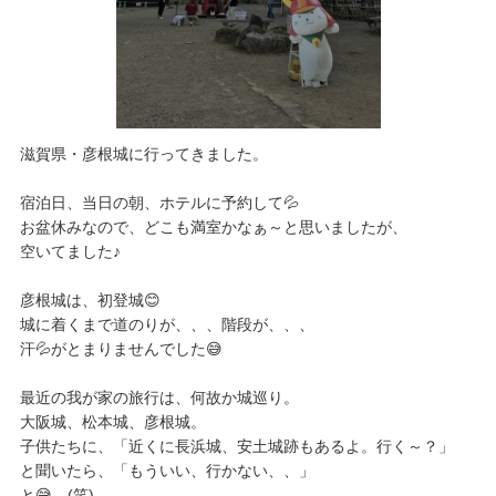
滋賀県・彦根城に行ってきました。
宿泊日、当日の朝、ホテルに予約して💦
お盆休みなので、どこも満室かなぁ～と思いましたが、
空いてました♪
彦根城は、初登城😊
城に着くまで道のりが、、、階段が、、、
汗💦がとまりませんでした😅
最近の我が家の旅行は、何故か城巡り。
大阪城、松本城、彦根城。
子供たちに、「近くに長浜城、安土城跡もあるよ。行く～？」
と聞いたら、「もういい、行かない、、」
と😅 (笑)