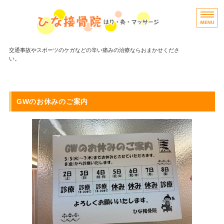
交通事故やスポーツのケガなどの辛い痛みの治療ならおまかせくださ
い。
ホーム
GWのお休みのご案内
当院について/アクセス
よくある質問
ブログ
お問い合わせ