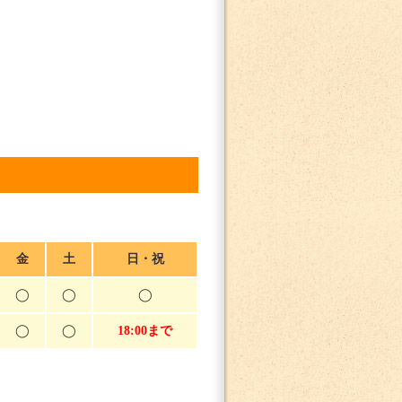
金
土
日・祝
◯
◯
◯
◯
◯
18:00まで