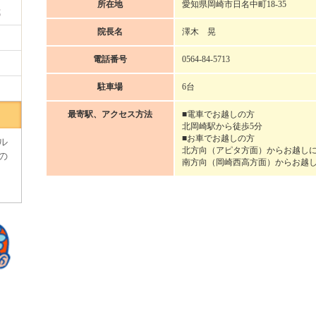
所在地
愛知県岡崎市日名中町18-35
我
院長名
澤木 晃
電話番号
0564-84-5713
駐車場
6台
最寄駅、アクセス方法
■電車でお越しの方
北岡崎駅から徒歩5分
■お車でお越しの方
ル
北方向（アピタ方面）からお越し
の
南方向（岡崎西高方面）からお越
う