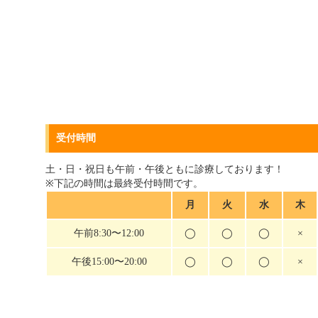
受付時間
土・日・祝日も午前・午後ともに診療しております！
※下記の時間は最終受付時間です。
月
火
水
木
午前8:30〜12:00
◯
◯
◯
×
午後15:00〜20:00
◯
◯
◯
×