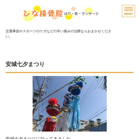
交通事故やスポーツのケガなどの辛い痛みの治療ならおまかせくださ
い。
ホーム
当院について/アクセス
安城七夕まつり
よくある質問
ブログ
お問い合わせ
安城七夕まつりに行ってきました。