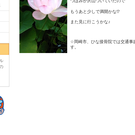
つぼみが沢山ついていたので
我
もうあと少しで満開かな⁉
また見に行こうかな♪
☆岡崎市、ひな接骨院では交通事
す。
ル
の
う