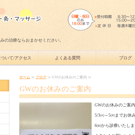
愛知県岡崎市で肩、腰、ひざの痛み
痛みの治療ならおまかせください。
ついて/アクセス
よくある質問
ブログ
ホーム
≫
ブログ
≫ GWのお休みのご案内 ≫
GWのお休みのご案内
GWのお休みのご案
5/3㈫～5㈭までお
6㈮から診療いたし