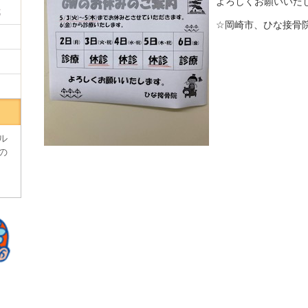
よろしくお願いいた
我
☆岡崎市、ひな接骨
ル
の
う